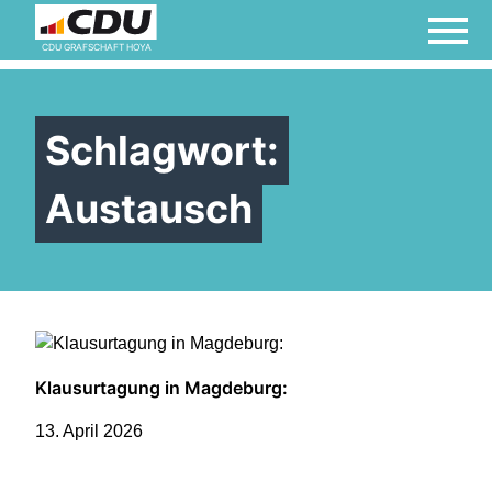
Demokratie lebt vom
CDU GRAFSCHAFT HOYA
Mitmachen! Jetzt Mitglied
werden!
Schlagwort:
Austausch
Der Samtgemeinderat
Impressum
Links
Klausurtagung in Magdeburg:
13. April 2026
Links