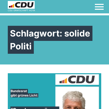
werden!
CDU GRAFSCHAFT HOYA
Der Samtgemeinderat
Schlagwort:
solide
Impressum
Politi
Links
Links
Termine