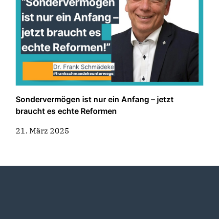
Termine
Vorstand
Willkommen bei der CDU
der Grafschaft Hoya
Sondervermögen ist nur ein Anfang – jetzt
braucht es echte Reformen
21. März 2025
Willkommen bei der
Frauen Union!