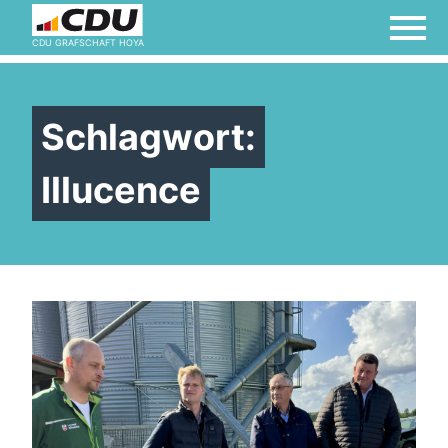
Der Samtgemeinderat
CDU GRAFSCHAFT HOYA
Impressum
Schlagwort:
Illucence
Links
Links
Termine
Termine