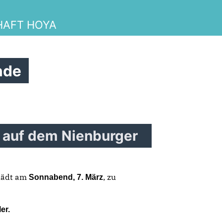
Termine
HAFT HOYA
Vorstand
nde
mmen bei der CDU der Grafscha
illkommen bei der Frauen Unio
n auf dem Nienburger
lädt am
, zu
Sonnabend, 7. März
er.