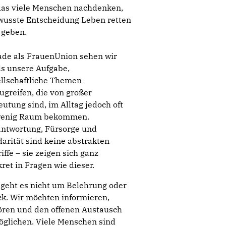
 das viele Menschen nachdenken,
ewusste Entscheidung Leben retten
 geben.
ade als FrauenUnion sehen wir
ls unsere Aufgabe,
llschaftliche Themen
ugreifen, die von großer
utung sind, im Alltag jedoch oft
wenig Raum bekommen.
antwortung, Fürsorge und
darität sind keine abstrakten
iffe – sie zeigen sich ganz
ret in Fragen wie dieser.
geht es nicht um Belehrung oder
k. Wir möchten informieren,
ören und den offenen Austausch
glichen. Viele Menschen sind