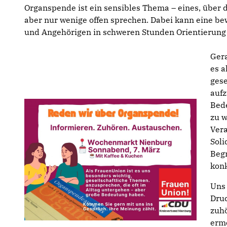
Organspende ist ein sensibles Thema – eines, über
aber nur wenige offen sprechen. Dabei kann eine b
und Angehörigen in schweren Stunden Orientierung
Ger
es a
gese
aufz
Bede
zu 
Ver
Soli
Begr
konk
Uns 
Druc
zuh
ermö