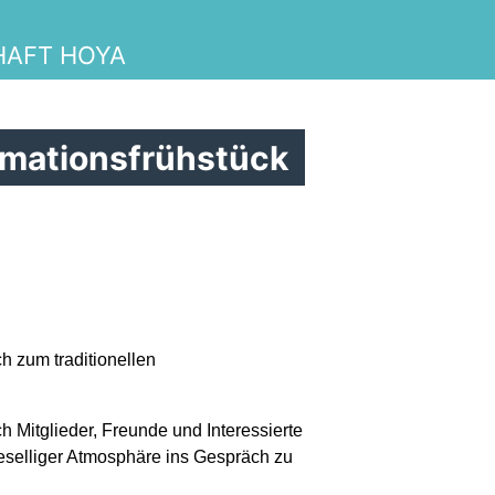
HAFT HOYA
Links
Links
mationsfrühstück
Termine
Termine
 zum traditionellen
Vorstand
h Mitglieder, Freunde und Interessierte
eselliger Atmosphäre ins Gespräch zu
mmen bei der CDU der Grafscha