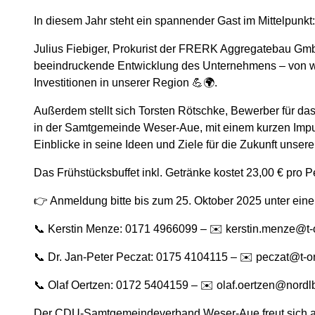
In diesem Jahr steht ein spannender Gast im Mittelpunkt:
W
Julius Fiebiger, Prokurist der FRERK Aggregatebau GmbH
beeindruckende Entwicklung des Unternehmens – von we
Investitionen in unserer Region 💪🌍.
Außerdem stellt sich Torsten Rötschke, Bewerber für 
in der Samtgemeinde Weser-Aue, mit einem kurzen Impulsv
Einblicke in seine Ideen und Ziele für die Zukunft unse
Das Frühstücksbuffet inkl. Getränke kostet 23,00 € pro Pe
👉 Anmeldung bitte bis zum 25. Oktober 2025 unter eine
📞 Kerstin Menze: 0171 4966099 – ✉️ kerstin.menze@t-
📞 Dr. Jan-Peter Peczat: 0175 4104115 – ✉️ peczat@t-o
📞 Olaf Oertzen: 0172 5404159 – ✉️ olaf.oertzen@nordl
Der CDU-Samtgemeindeverband Weser-Aue freut sich au