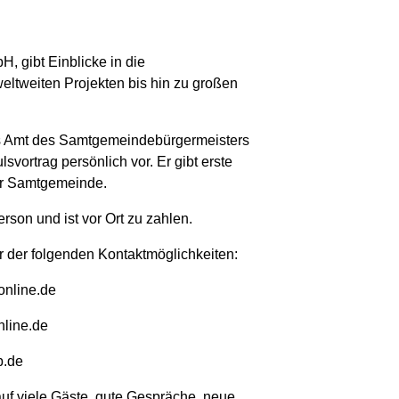
illkommen bei der Frauen Unio
, gibt Einblicke in die
ltweiten Projekten bis hin zu großen
das Amt des Samtgemeindebürgermeisters
ortrag persönlich vor. Er gibt erste
rer Samtgemeinde.
rson und ist vor Ort zu zahlen.
r der folgenden Kontaktmöglichkeiten:
online.de
nline.de
b.de
f viele Gäste, gute Gespräche, neue